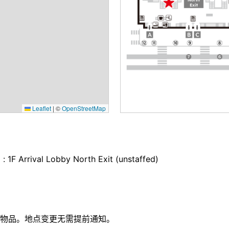
Leaflet
|
©
OpenStreetMap
 : 1F Arrival Lobby North Exit (unstaffed)
物品。地点变更无需提前通知。