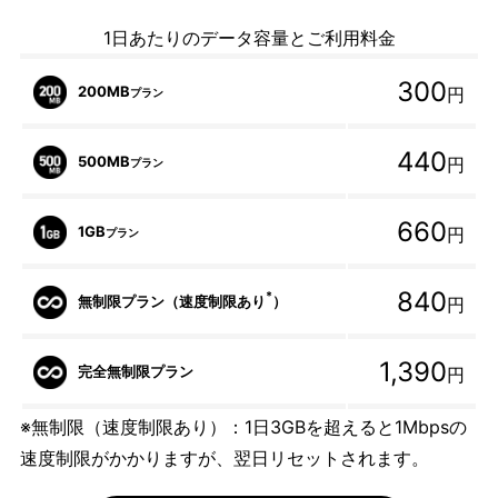
1日あたりのデータ容量とご利用料金
300
200MB
円
プラン
440
500MB
円
プラン
660
1GB
円
プラン
840
*
無制限プラン（速度制限あり
）
円
1,390
完全無制限プラン
円
※無制限（速度制限あり）：1日3GBを超えると1Mbpsの
速度制限がかかりますが、翌日リセットされます。