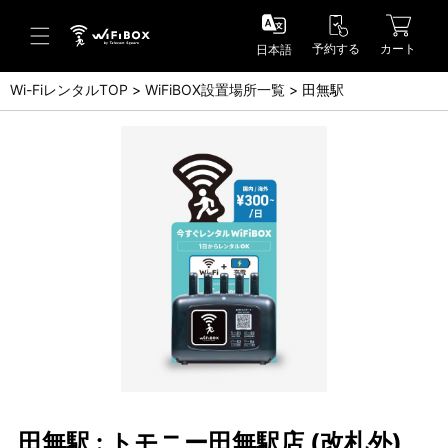
予約する
カート
日本語
Wi-FiレンタルTOP
WiFiBOX設置場所一覧
田無駅
ヘルプ／お問い合わせ
ヘルプセンター(FAQ)(日本語)
Help Center(FAQ)(English)
お問い合わせ(日本語)
Inquiry(English)
田無駅 : トモニー田無駅店 (改札外)