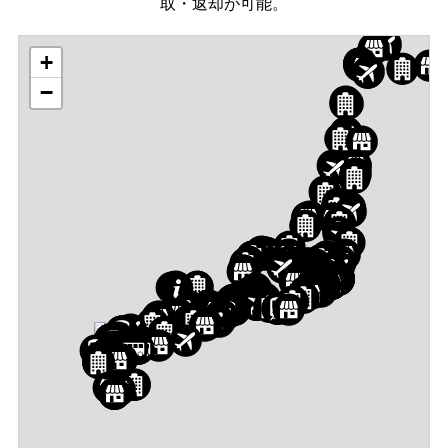
取・返却が可能。
+
−