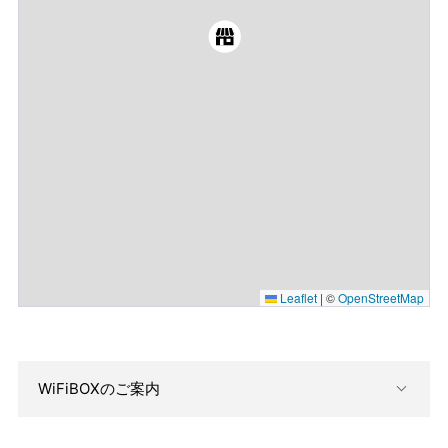
Leaflet
|
©
OpenStreetMap
WiFiBOXのご案内