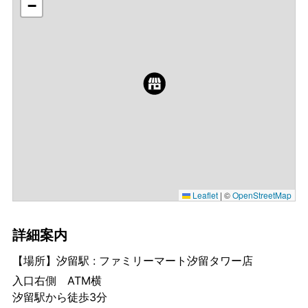
−
Leaflet
|
©
OpenStreetMap
詳細案内
【場所】汐留駅 : ファミリーマート汐留タワー店
入口右側 ATM横
汐留駅から徒歩3分