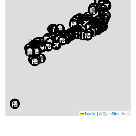
Leaflet
|
©
OpenStreetMap