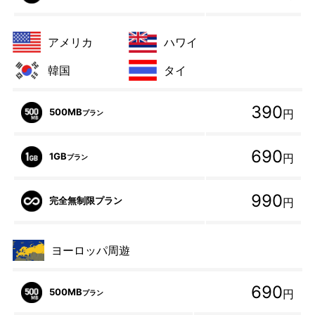
アメリカ
ハワイ
韓国
タイ
390
500MB
円
プラン
690
1GB
円
プラン
990
完全無制限プラン
円
ヨーロッパ周遊
690
500MB
円
プラン