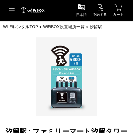
予約する
カート
日本語
Wi-FiレンタルTOP
WiFiBOX設置場所一覧
汐留駅
ヘルプ／お問い合わせ
ヘルプセンター(FAQ)(日本語)
Help Center(FAQ)(English)
お問い合わせ(日本語)
Inquiry(English)
汐留駅 : ファミリーマート汐留タワー