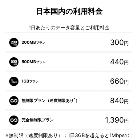
日本国内の利用料金
1日あたりのデータ容量とご利用料金
300
200MB
円
プラン
440
500MB
円
プラン
660
1GB
円
プラン
840
*
無制限プラン（速度制限あり
）
円
1,390
完全無制限プラン
円
※無制限（速度制限あり）：1日3GBを超えると1Mbpsの