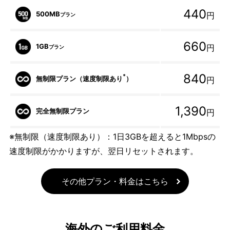
440
500MB
円
プラン
660
1GB
円
プラン
840
*
無制限プラン（速度制限あり
）
円
1,390
完全無制限プラン
円
※無制限（速度制限あり）：1日3GBを超えると1Mbpsの
速度制限がかかりますが、翌日リセットされます。
その他プラン・料金はこちら
海外のご利用料金