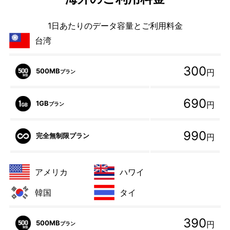
1日あたりのデータ容量とご利用料金
台湾
300
500MB
円
プラン
690
1GB
円
プラン
990
完全無制限プラン
円
アメリカ
ハワイ
韓国
タイ
390
500MB
円
プラン