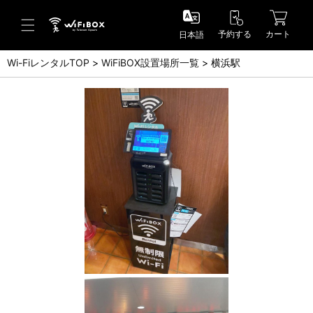
予約する
カート
日本語
Wi-FiレンタルTOP
WiFiBOX設置場所一覧
横浜駅
ヘルプ／お問い合わせ
ヘルプセンター(FAQ)(日本語)
Help Center(FAQ)(English)
お問い合わせ(日本語)
Inquiry(English)