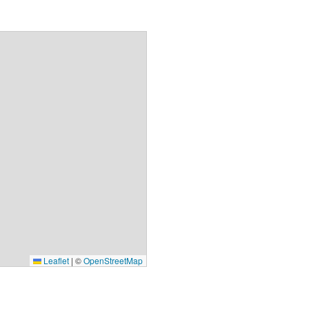
Leaflet
|
©
OpenStreetMap