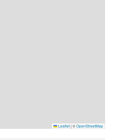
Leaflet
|
©
OpenStreetMap