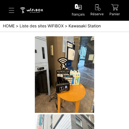
Réserve
Panier
français
HOME
Liste des sites WiFiBOX
Kawasaki Station
Aide/Contactez-nous
Centre d'aide (Japanese)
Centre d'aide (English)
Enquête (Japanese)
Enquête (English)