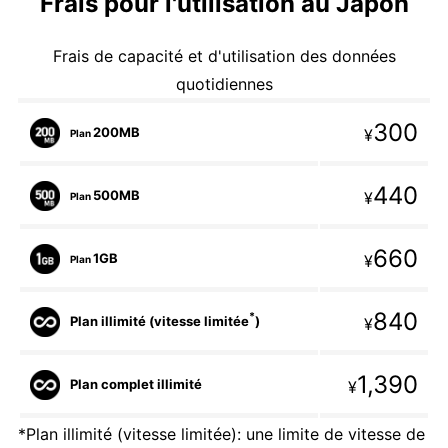
Frais pour l'utilisation au Japon
Frais de capacité et d'utilisation des données
quotidiennes
300
200MB
¥
Plan
440
500MB
¥
Plan
660
1GB
¥
Plan
840
*
Plan illimité (vitesse limitée
)
¥
1,390
Plan complet illimité
¥
*Plan illimité (vitesse limitée): une limite de vitesse de