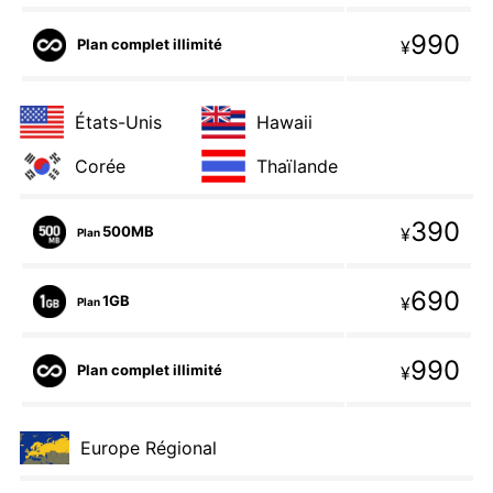
990
Plan complet illimité
¥
États-Unis
Hawaii
Corée
Thaïlande
390
500MB
¥
Plan
690
1GB
¥
Plan
990
Plan complet illimité
¥
Europe Régional