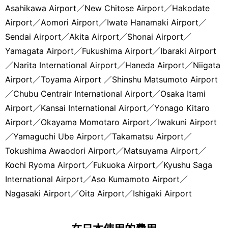
Asahikawa Airport
／
New Chitose Airport
／
Hakodate
Airport
／
Aomori Airport
／
Iwate Hanamaki Airport
／
Sendai Airport
／
Akita Airport
／
Shonai Airport
／
Yamagata Airport
／
Fukushima Airport
／
Ibaraki Airport
／
Narita International Airport
／
Haneda Airport
／
Niigata
Airport
／
Toyama Airport
／
Shinshu Matsumoto Airport
／
Chubu Centrair International Airport
／
Osaka Itami
Airport
／
Kansai International Airport
／
Yonago Kitaro
Airport
／
Okayama Momotaro Airport
／
Iwakuni Airport
／
Yamaguchi Ube Airport
／
Takamatsu Airport
／
Tokushima Awaodori Airport
／
Matsuyama Airport
／
Kochi Ryoma Airport
／
Fukuoka Airport
／
Kyushu Saga
International Airport
／
Aso Kumamoto Airport
／
Nagasaki Airport
／
Oita Airport
／
Ishigaki Airport