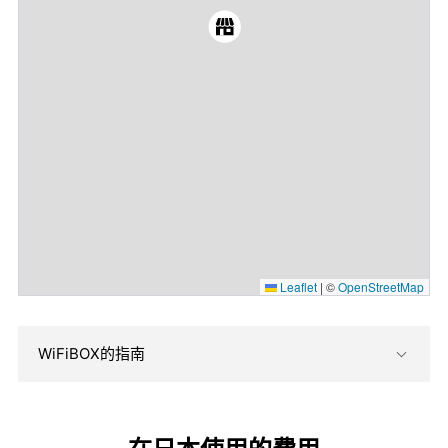
Leaflet
|
©
OpenStreetMap
WiFiBOX的指南