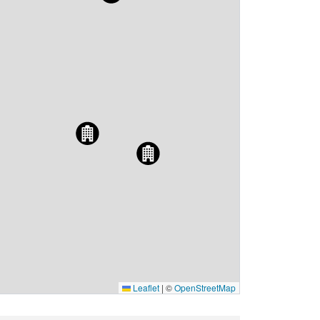
Leaflet
|
©
OpenStreetMap