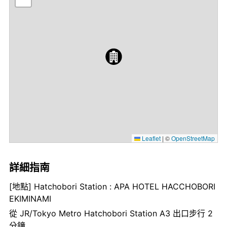
Leaflet
|
©
OpenStreetMap
詳細指南
[地點] Hatchobori Station : APA HOTEL HACCHOBORI
EKIMINAMI
從 JR/Tokyo Metro Hatchobori Station A3 出口步行 2
分鐘