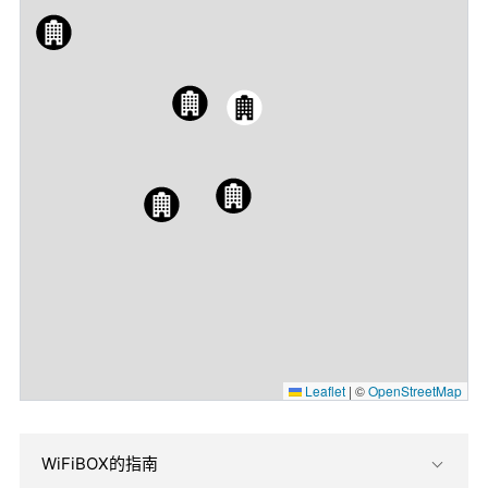
Leaflet
|
©
OpenStreetMap
WiFiBOX的指南