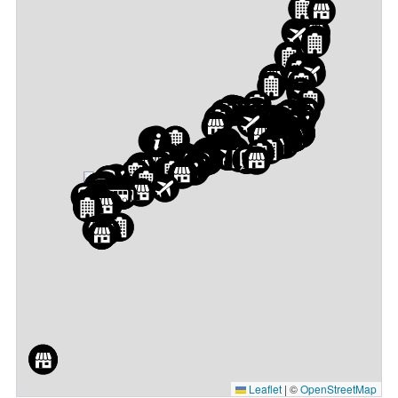
Leaflet
|
©
OpenStreetMap