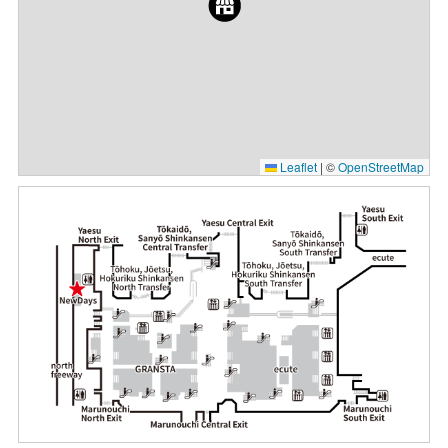
Leaflet
|
©
OpenStreetMap