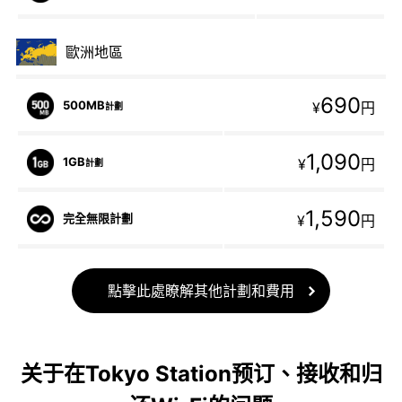
歐洲地區
690
500MB
¥
円
計劃
1,090
1GB
¥
円
計劃
1,590
完全無限計劃
¥
円
點擊此處瞭解其他計劃和費用
关于在Tokyo Station预订、接收和归