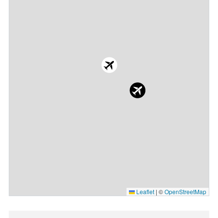
Leaflet
|
©
OpenStreetMap