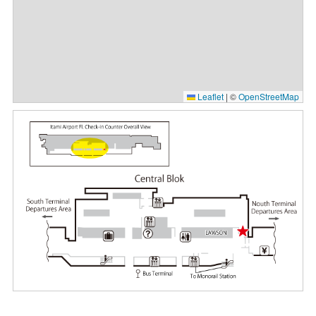
Leaflet
|
©
OpenStreetMap