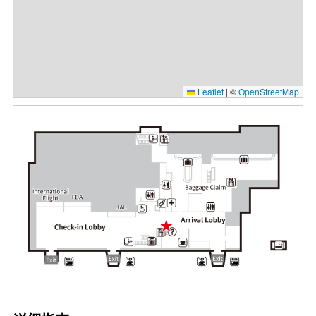
Leaflet
|
©
OpenStreetMap