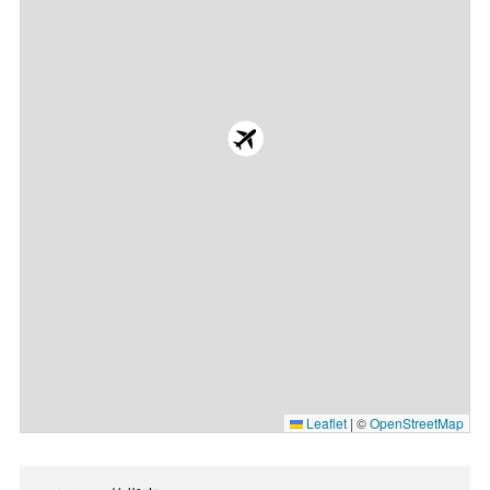
Leaflet
|
©
OpenStreetMap