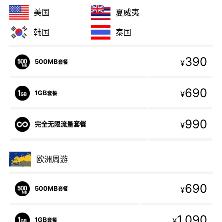
美国
夏威夷
韩国
泰国
390
500MB
¥
套餐
690
1GB
¥
套餐
990
完全无限流量套餐
¥
欧洲周游
690
500MB
¥
套餐
1,090
1GB
¥
套餐