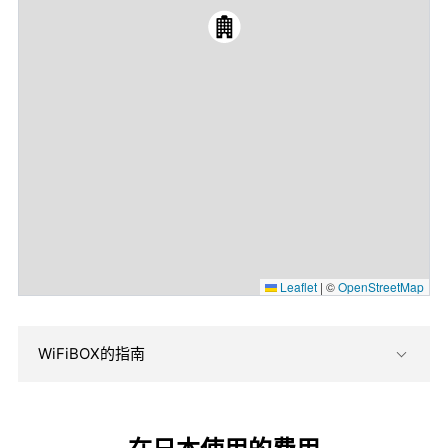
Leaflet
|
©
OpenStreetMap
WiFiBOX的指南