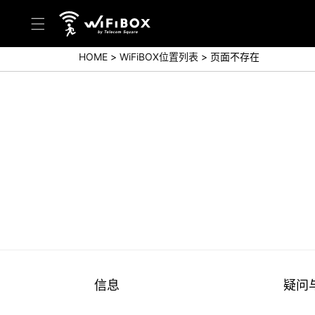
HOME
WiFiBOX位置列表
页面不存在
帮助／询问
帮助中心(日本语)
帮助中心(英语)
询问(日本语)
询问(英语)
信息
疑问