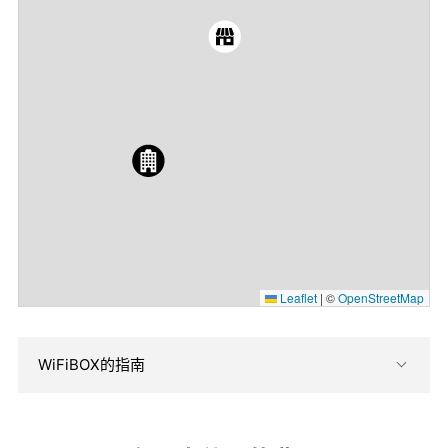
Leaflet
|
©
OpenStreetMap
WiFiBOX的指南