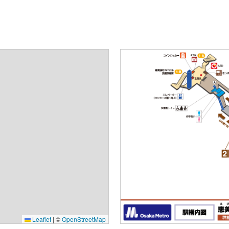
Leaflet
|
©
OpenStreetMap