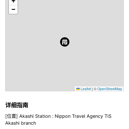
+
−
Leaflet
|
©
OpenStreetMap
详细指南
[位置] Akashi Station : Nippon Travel Agency TiS
Akashi branch