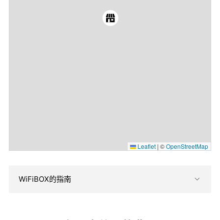
Leaflet
|
©
OpenStreetMap
WiFiBOX的指南