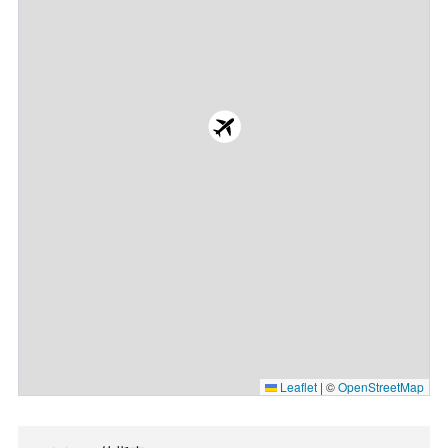
Leaflet
|
©
OpenStreetMap