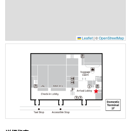
Leaflet
|
©
OpenStreetMap