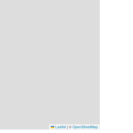
Leaflet
|
©
OpenStreetMap