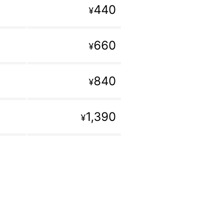
440
¥
660
¥
840
¥
1,390
¥
。