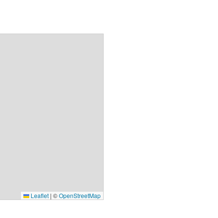
Leaflet
|
©
OpenStreetMap