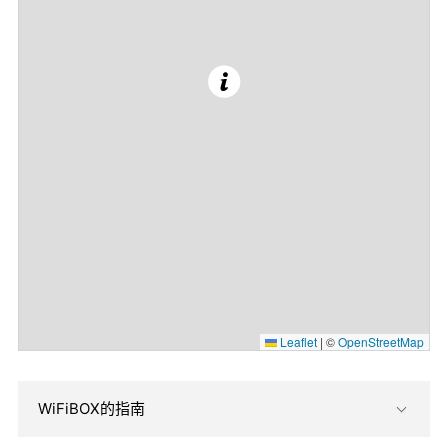
Leaflet
|
©
OpenStreetMap
WiFiBOX的指南