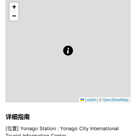
+
−
Leaflet
|
©
OpenStreetMap
详细指南
[位置] Yonago Station : Yonago City International
Tourist Information Center