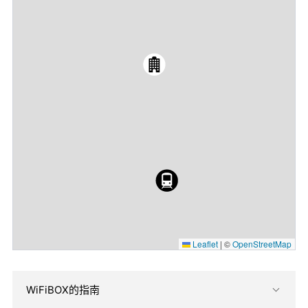
Leaflet
|
©
OpenStreetMap
WiFiBOX的指南