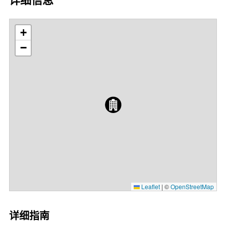
+
−
Leaflet
|
©
OpenStreetMap
详细指南