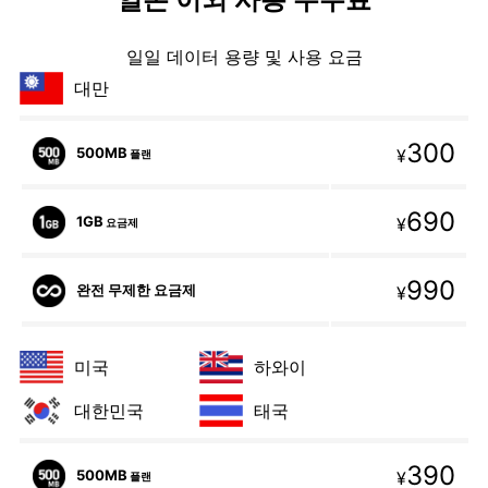
일일 데이터 용량 및 사용 요금
대만
300
500MB
¥
플랜
690
1GB
¥
요금제
990
완전 무제한 요금제
¥
미국
하와이
대한민국
태국
390
500MB
¥
플랜