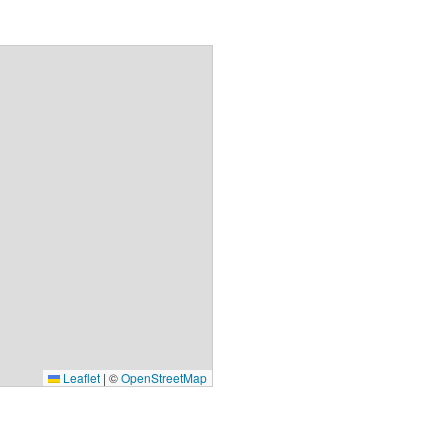
Leaflet
|
©
OpenStreetMap