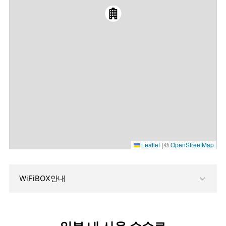
Leaflet
|
©
OpenStreetMap
WiFiBOX안내