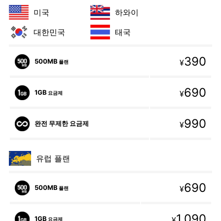
미국
하와이
대한민국
태국
390
500MB
¥
플랜
690
1GB
¥
요금제
990
완전 무제한 요금제
¥
유럽 플랜
690
500MB
¥
플랜
1,090
1GB
¥
요금제