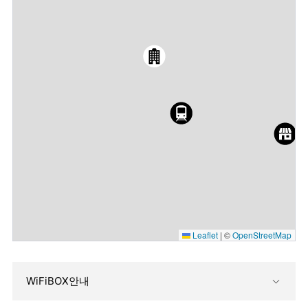
Leaflet
|
©
OpenStreetMap
WiFiBOX안내