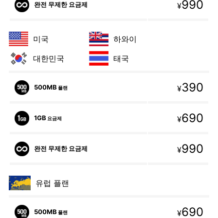
990
완전 무제한 요금제
¥
미국
하와이
대한민국
태국
390
500MB
¥
플랜
690
1GB
¥
요금제
990
완전 무제한 요금제
¥
유럽 플랜
690
500MB
¥
플랜