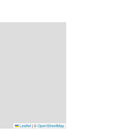
Leaflet
|
©
OpenStreetMap