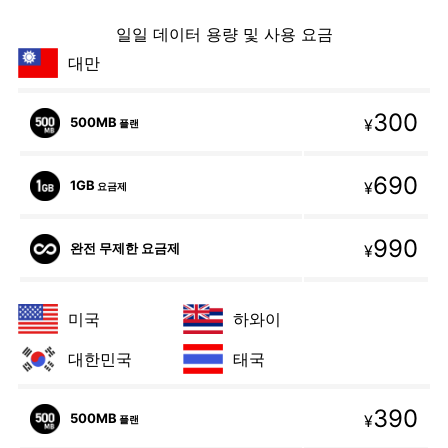
일일 데이터 용량 및 사용 요금
대만
300
500MB
¥
플랜
690
1GB
¥
요금제
990
완전 무제한 요금제
¥
미국
하와이
대한민국
태국
390
500MB
¥
플랜