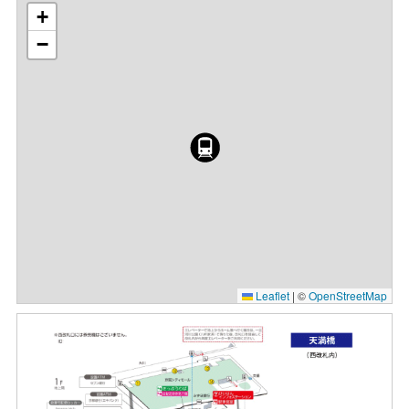
+
−
Leaflet
|
©
OpenStreetMap