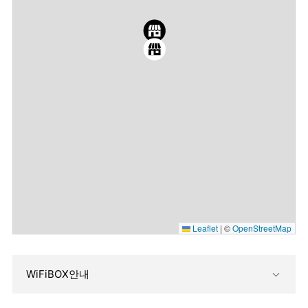
Leaflet
|
©
OpenStreetMap
WiFiBOX안내