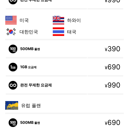
¥
미국
하와이
대한민국
태국
390
500MB
¥
플랜
690
1GB
¥
요금제
990
완전 무제한 요금제
¥
유럽 플랜
690
500MB
¥
플랜