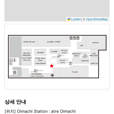
Leaflet
|
©
OpenStreetMap
상세 안내
[위치] Oimachi Station : atre Oimachi