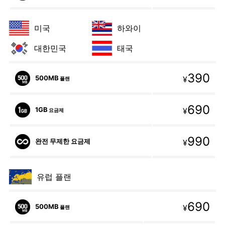
미국
하와이
대한민국
태국
390
500MB
¥
플랜
690
1GB
¥
요금제
990
완전 무제한 요금제
¥
유럽 플랜
690
500MB
¥
플랜