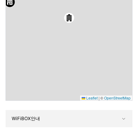
Leaflet
|
©
OpenStreetMap
WiFiBOX안내