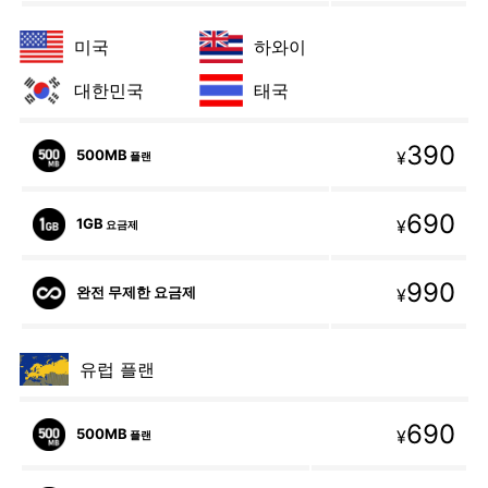
미국
하와이
대한민국
태국
390
500MB
¥
플랜
690
1GB
¥
요금제
990
완전 무제한 요금제
¥
유럽 플랜
690
500MB
¥
플랜