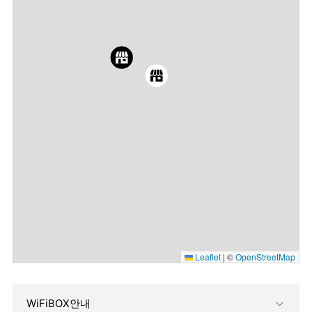
Leaflet
|
©
OpenStreetMap
WiFiBOX안내