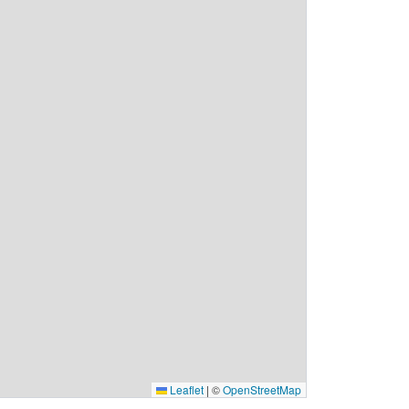
Leaflet
|
©
OpenStreetMap