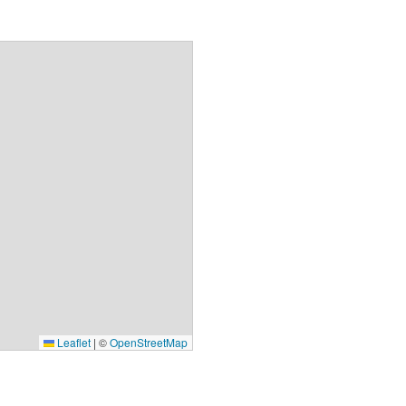
Leaflet
|
©
OpenStreetMap