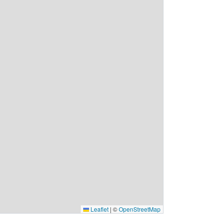
Leaflet
|
©
OpenStreetMap