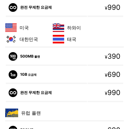
990
완전 무제한 요금제
¥
미국
하와이
대한민국
태국
390
500MB
¥
플랜
690
1GB
¥
요금제
990
완전 무제한 요금제
¥
유럽 플랜