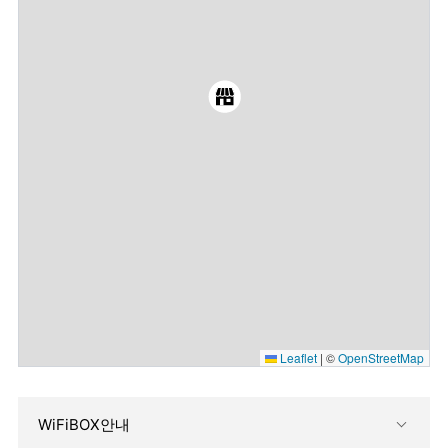
Leaflet
|
©
OpenStreetMap
WiFiBOX안내