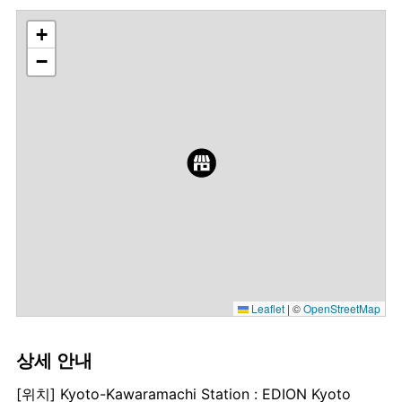
+
−
Leaflet
|
©
OpenStreetMap
상세 안내
[위치] Kyoto-Kawaramachi Station : EDION Kyoto