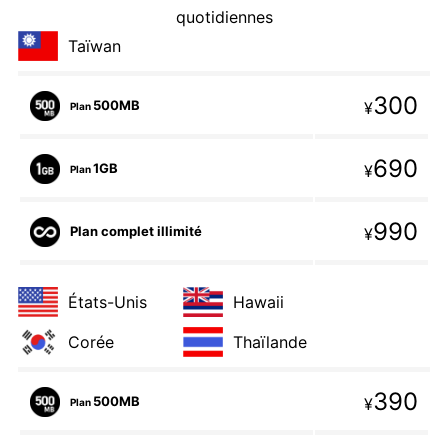
quotidiennes
Taïwan
300
500MB
¥
Plan
690
1GB
¥
Plan
990
Plan complet illimité
¥
États-Unis
Hawaii
Corée
Thaïlande
390
500MB
¥
Plan