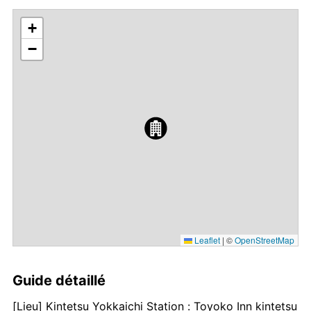
+
−
Leaflet
|
©
OpenStreetMap
Guide détaillé
[Lieu] Kintetsu Yokkaichi Station : Toyoko Inn kintetsu