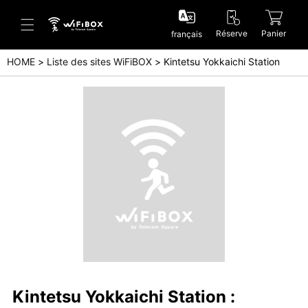
Réserve
Panier
français
HOME
Liste des sites WiFiBOX
Kintetsu Yokkaichi Station
Aide/Contactez-nous
Centre d'aide (Japanese)
Centre d'aide (English)
Enquête (Japanese)
Enquête (English)
Kintetsu Yokkaichi Station :