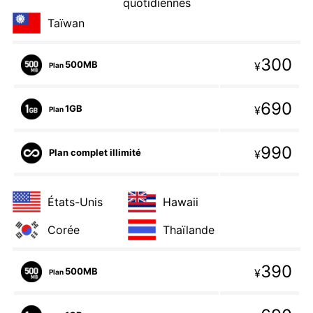
quotidiennes
Taïwan
300
500MB
¥
Plan
690
1GB
¥
Plan
990
Plan complet illimité
¥
États-Unis
Hawaii
Corée
Thaïlande
390
500MB
¥
Plan