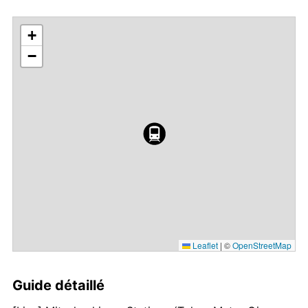
+
−
Leaflet
|
©
OpenStreetMap
Guide détaillé