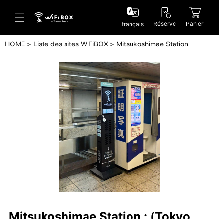
Réserve
Panier
français
HOME
Liste des sites WiFiBOX
Mitsukoshimae Station
Aide/Contactez-nous
Centre d'aide (Japanese)
Centre d'aide (English)
Enquête (Japanese)
Enquête (English)
Mitsukoshimae Station : (Tokyo