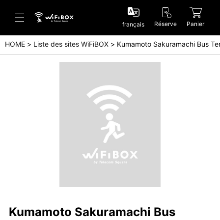
Réserve
Panier
français
HOME
Liste des sites WiFiBOX
Kumamoto Sakuramachi Bus Ter
Aide/Contactez-nous
Centre d'aide (Japanese)
Centre d'aide (English)
Enquête (Japanese)
Enquête (English)
Kumamoto Sakuramachi Bus