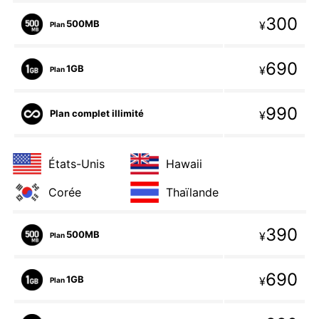
300
500MB
¥
Plan
690
1GB
¥
Plan
990
Plan complet illimité
¥
États-Unis
Hawaii
Corée
Thaïlande
390
500MB
¥
Plan
690
1GB
¥
Plan