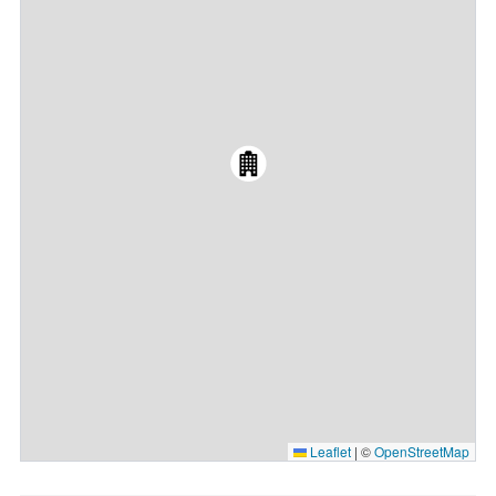
Leaflet
|
©
OpenStreetMap