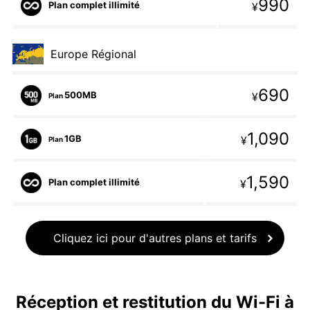
990
Plan complet illimité
¥
Europe Régional
690
500MB
¥
Plan
1,090
1GB
¥
Plan
1,590
Plan complet illimité
¥
Cliquez ici pour d'autres plans et tarifs
Réception et restitution du Wi-Fi à