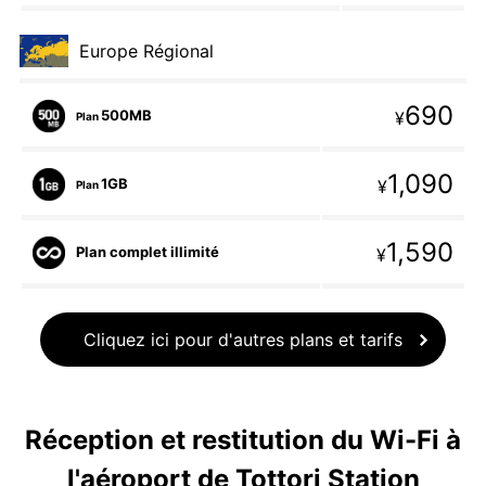
Europe Régional
690
500MB
¥
Plan
1,090
1GB
¥
Plan
1,590
Plan complet illimité
¥
Cliquez ici pour d'autres plans et tarifs
Réception et restitution du Wi-Fi à
l'aéroport de Tottori Station