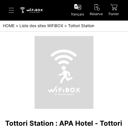
Réserve
Panier
français
HOME
Liste des sites WiFiBOX
Tottori Station
Aide/Contactez-nous
Centre d'aide (Japanese)
Centre d'aide (English)
Enquête (Japanese)
Enquête (English)
Tottori Station : APA Hotel - Tottori