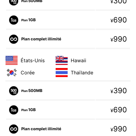
300
500MB
¥
Plan
690
1GB
¥
Plan
990
Plan complet illimité
¥
États-Unis
Hawaii
Corée
Thaïlande
390
500MB
¥
Plan
690
1GB
¥
Plan
990
Plan complet illimité
¥