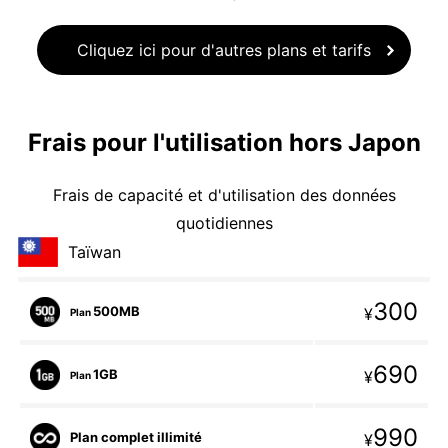
Cliquez ici pour d'autres plans et tarifs
Frais pour l'utilisation hors Japon
Frais de capacité et d'utilisation des données
quotidiennes
Taïwan
300
500MB
¥
Plan
690
1GB
¥
Plan
990
Plan complet illimité
¥