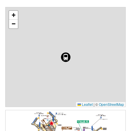
+
−
Leaflet
|
©
OpenStreetMap