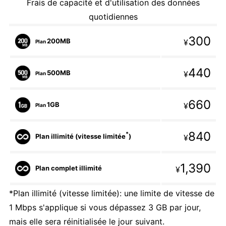
Frais de capacité et d'utilisation des données
quotidiennes
300
200MB
¥
Plan
440
500MB
¥
Plan
660
1GB
¥
Plan
840
*
Plan illimité (vitesse limitée
)
¥
1,390
Plan complet illimité
¥
*Plan illimité (vitesse limitée): une limite de vitesse de
1 Mbps s'applique si vous dépassez 3 GB par jour,
mais elle sera réinitialisée le jour suivant.