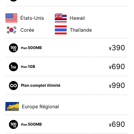
États-Unis
Hawaii
Corée
Thaïlande
390
500MB
¥
Plan
690
1GB
¥
Plan
990
Plan complet illimité
¥
Europe Régional
690
500MB
¥
Plan