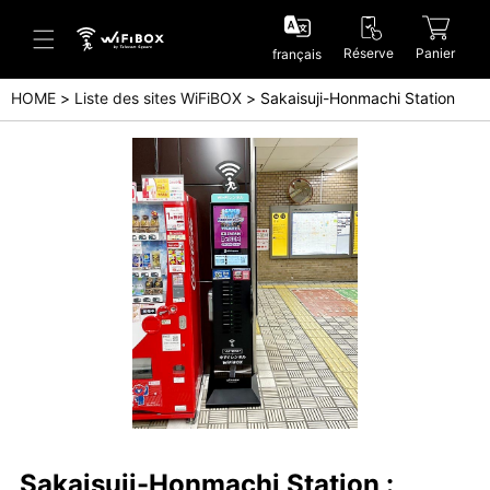
Réserve
Panier
français
HOME
Liste des sites WiFiBOX
Sakaisuji-Honmachi Station
Aide/Contactez-nous
Centre d'aide (Japanese)
Centre d'aide (English)
Enquête (Japanese)
Enquête (English)
Sakaisuji-Honmachi Station :