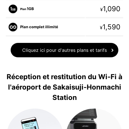
1,090
1GB
¥
Plan
1,590
Plan complet illimité
¥
Cliquez ici pour d'autres plans et tarifs
Réception et restitution du Wi-Fi à
l'aéroport de Sakaisuji-Honmachi
Station