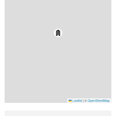
Leaflet
|
©
OpenStreetMap