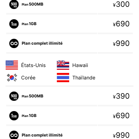
300
500MB
¥
Plan
690
1GB
¥
Plan
990
Plan complet illimité
¥
États-Unis
Hawaii
Corée
Thaïlande
390
500MB
¥
Plan
690
1GB
¥
Plan
990
Plan complet illimité
¥