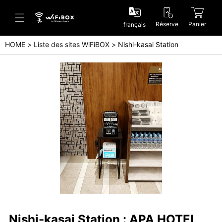
Réserve
Panier
français
HOME
Liste des sites WiFiBOX
Nishi-kasai Station
Aide/Contactez-nous
Centre d'aide (Japanese)
Centre d'aide (English)
Enquête (Japanese)
Enquête (English)
Nishi-kasai Station : APA HOTEL