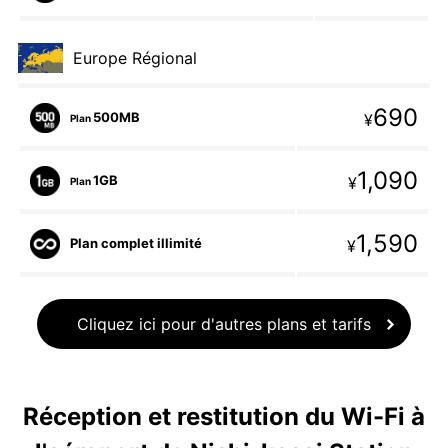
Europe Régional
690
500MB
¥
Plan
1,090
1GB
¥
Plan
1,590
Plan complet illimité
¥
Cliquez ici pour d'autres plans et tarifs
Réception et restitution du Wi-Fi à