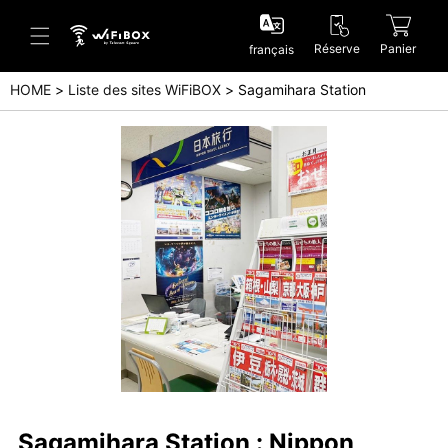
Réserve
Panier
français
HOME
Liste des sites WiFiBOX
Sagamihara Station
Aide/Contactez-nous
Centre d'aide (Japanese)
Centre d'aide (English)
Enquête (Japanese)
Enquête (English)
Sagamihara Station : Nippon