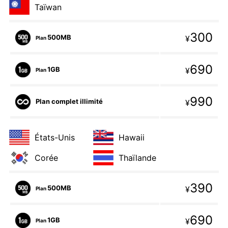
Taïwan
300
500MB
¥
Plan
690
1GB
¥
Plan
990
Plan complet illimité
¥
États-Unis
Hawaii
Corée
Thaïlande
390
500MB
¥
Plan
690
1GB
¥
Plan