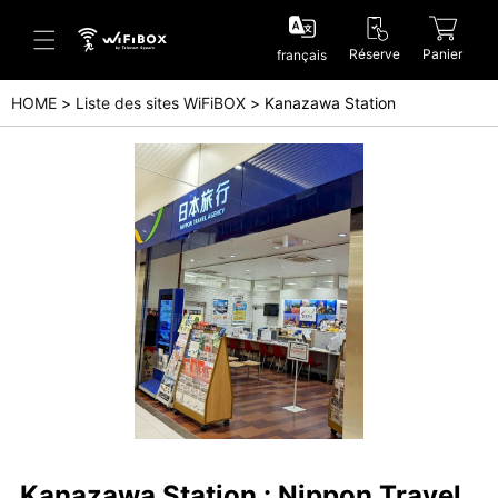
Réserve
Panier
français
HOME
Liste des sites WiFiBOX
Kanazawa Station
Aide/Contactez-nous
Centre d'aide (Japanese)
Centre d'aide (English)
Enquête (Japanese)
Enquête (English)
Kanazawa Station : Nippon Travel