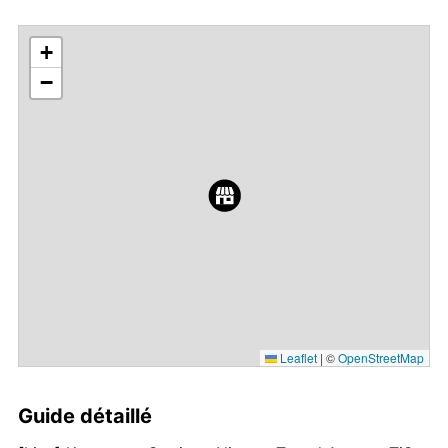
+
−
Leaflet
|
©
OpenStreetMap
Guide détaillé