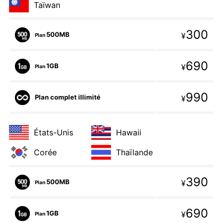
Taïwan
300
500MB
¥
Plan
690
1GB
¥
Plan
990
Plan complet illimité
¥
États-Unis
Hawaii
Corée
Thaïlande
390
500MB
¥
Plan
690
1GB
¥
Plan