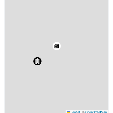
Leaflet
|
©
OpenStreetMap