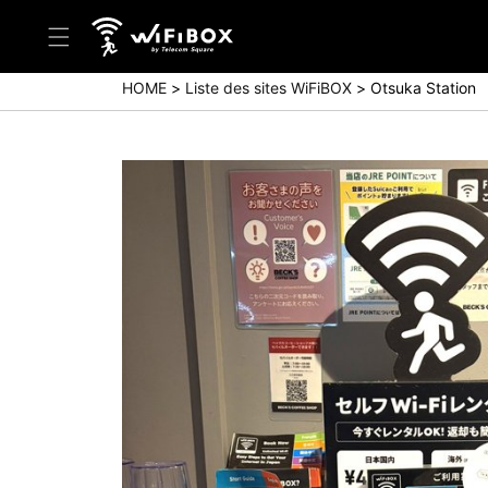
HOME
Liste des sites WiFiBOX
Otsuka Station
Aide/Contactez-nous
Centre d'aide (Japanese)
Centre d'aide (English)
Enquête (Japanese)
Enquête (English)