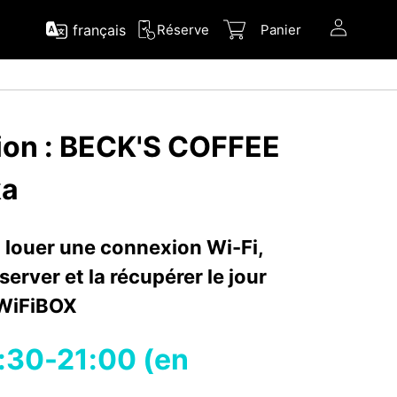
français
Réserve
Panier
ion : BECK'S COFFEE
ka
 louer une connexion Wi-Fi,
erver et la récupérer le jour
WiFiBOX
:30-21:00 (en