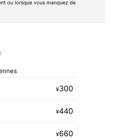
ment ou lorsque vous manquez de
n
iennes
300
¥
440
¥
660
¥