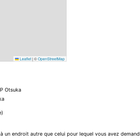
Leaflet
|
©
OpenStreetMap
OP Otsuka
ka
e)
 à un endroit autre que celui pour lequel vous avez demand