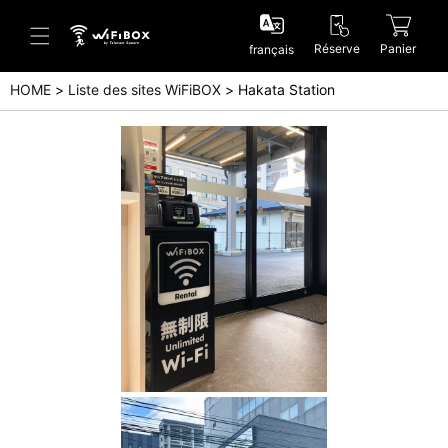
Réserve
Panier
français
HOME
Liste des sites WiFiBOX
Hakata Station
Aide/Contactez-nous
Centre d'aide (Japanese)
Centre d'aide (English)
Enquête (Japanese)
Enquête (English)