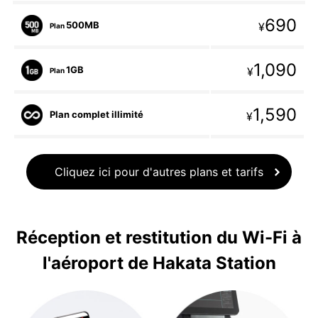
690
500MB
¥
Plan
1,090
1GB
¥
Plan
1,590
Plan complet illimité
¥
Cliquez ici pour d'autres plans et tarifs
Réception et restitution du Wi-Fi à
l'aéroport de Hakata Station