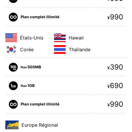
990
Plan complet illimité
¥
États-Unis
Hawaii
Corée
Thaïlande
390
500MB
¥
Plan
690
1GB
¥
Plan
990
Plan complet illimité
¥
Europe Régional