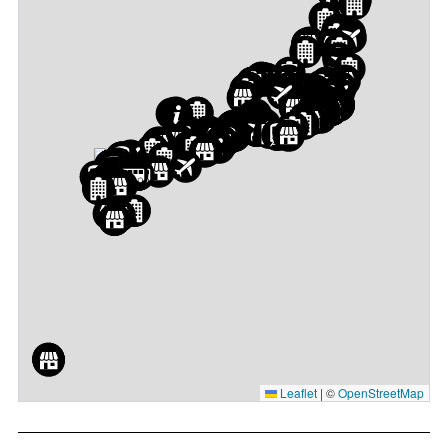
Leaflet
|
©
OpenStreetMap