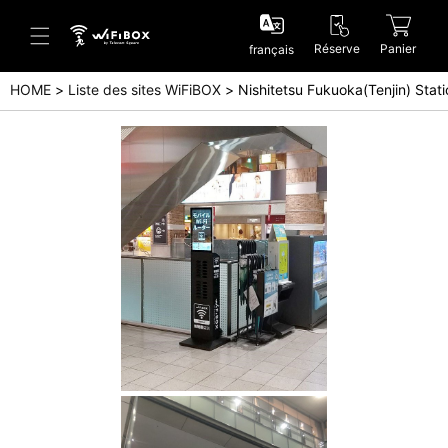
Réserve
Panier
français
HOME
Liste des sites WiFiBOX
Nishitetsu Fukuoka(Tenjin) Stati
Aide/Contactez-nous
Centre d'aide (Japanese)
Centre d'aide (English)
Enquête (Japanese)
Enquête (English)