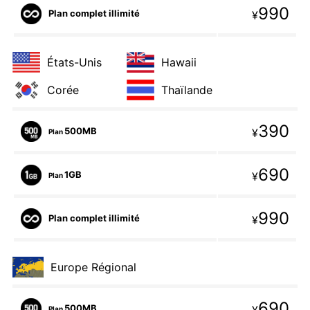
990
Plan complet illimité
¥
États-Unis
Hawaii
Corée
Thaïlande
390
500MB
¥
Plan
690
1GB
¥
Plan
990
Plan complet illimité
¥
Europe Régional
690
500MB
Plan