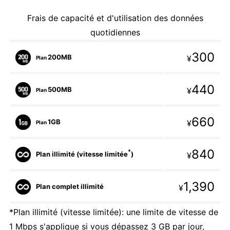
Frais de capacité et d'utilisation des données
quotidiennes
300
200MB
¥
Plan
440
500MB
¥
Plan
660
1GB
¥
Plan
840
*
Plan illimité (vitesse limitée
)
¥
1,390
Plan complet illimité
¥
*Plan illimité (vitesse limitée): une limite de vitesse de
1 Mbps s'applique si vous dépassez 3 GB par jour,