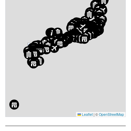
Leaflet
|
©
OpenStreetMap