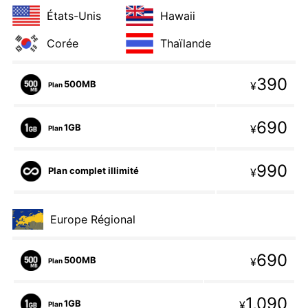
États-Unis
Hawaii
Corée
Thaïlande
390
500MB
¥
Plan
690
1GB
¥
Plan
990
Plan complet illimité
¥
Europe Régional
690
500MB
¥
Plan
1,090
1GB
¥
Plan