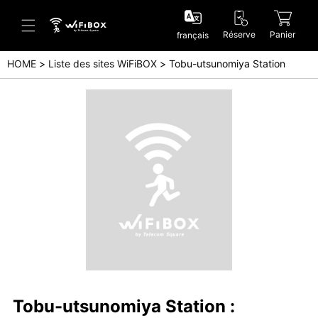
Réserve
Panier
français
HOME
Liste des sites WiFiBOX
Tobu-utsunomiya Station
Aide/Contactez-nous
Centre d'aide (Japanese)
Centre d'aide (English)
Enquête (Japanese)
Enquête (English)
Tobu-utsunomiya Station :