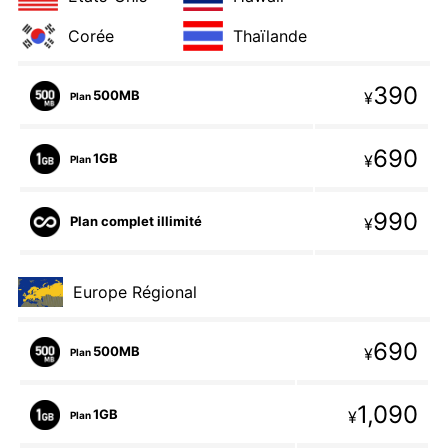
Corée
Thaïlande
390
500MB
¥
Plan
690
1GB
¥
Plan
990
Plan complet illimité
¥
Europe Régional
690
500MB
¥
Plan
1,090
1GB
¥
Plan