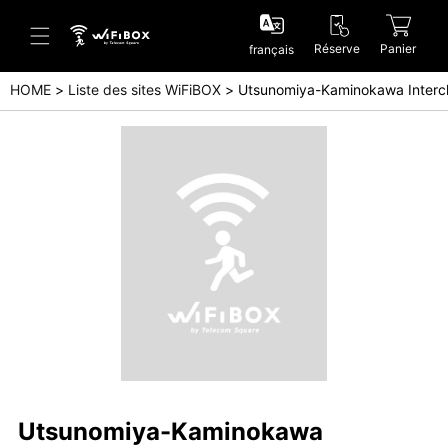
Réserve
Panier
français
HOME
Liste des sites WiFiBOX
Utsunomiya-Kaminokawa Inter
Aide/Contactez-nous
Centre d'aide (Japanese)
Centre d'aide (English)
Enquête (Japanese)
Enquête (English)
Utsunomiya-Kaminokawa