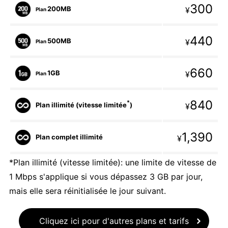
300
200MB
¥
Plan
440
500MB
¥
Plan
660
1GB
¥
Plan
840
*
Plan illimité (vitesse limitée
)
¥
1,390
Plan complet illimité
¥
*Plan illimité (vitesse limitée): une limite de vitesse de
1 Mbps s'applique si vous dépassez 3 GB par jour,
mais elle sera réinitialisée le jour suivant.
Cliquez ici pour d'autres plans et tarifs