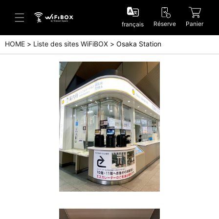
Réserve
Panier
français
HOME
Liste des sites WiFiBOX
Osaka Station
Aide/Contactez-nous
Centre d'aide (Japanese)
Centre d'aide (English)
Enquête (Japanese)
Enquête (English)