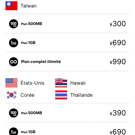
Taïwan
300
500MB
¥
Plan
690
1GB
¥
Plan
990
Plan complet illimité
¥
États-Unis
Hawaii
Corée
Thaïlande
390
500MB
¥
Plan
690
1GB
¥
Plan