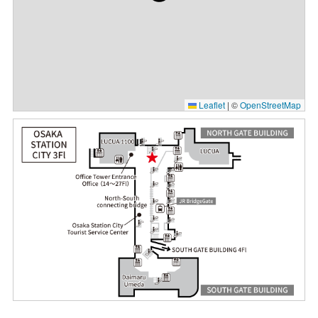
Leaflet
|
©
OpenStreetMap